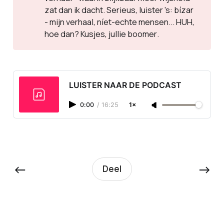
zat dan ik dacht. Serieus, luister 's: bízar
- mijn verhaal, níet-echte mensen... HUH,
hoe dan?
Kusjes, jullie boomer
.
LUISTER NAAR DE PODCAST
0:00
/
16:25
1×
←
→
Deel