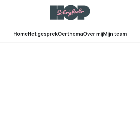
Home
Het gesprek
Oerthema
Over mij
Mijn team