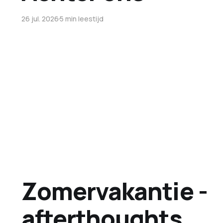
26 jul. 2026
5 min leestijd
Zomervakantie -
afterthoughts