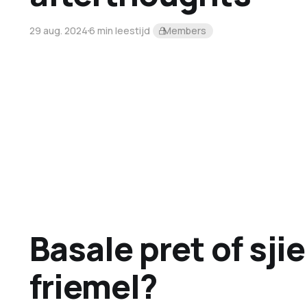
29 aug. 2024
6 min leestijd
Members
Basale pret of sji
friemel?