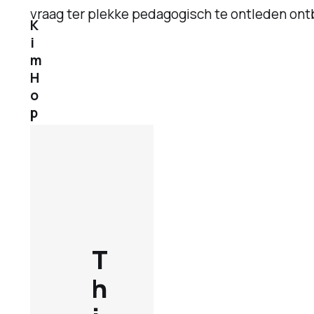
vraag ter plekke pedagogisch te ontleden ont
K
i
m
H
o
p
m
a
n
s
3
0
o
T
k
h
t