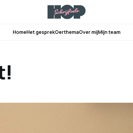
Home
Het gesprek
Oerthema
Over mij
Mijn team
t!