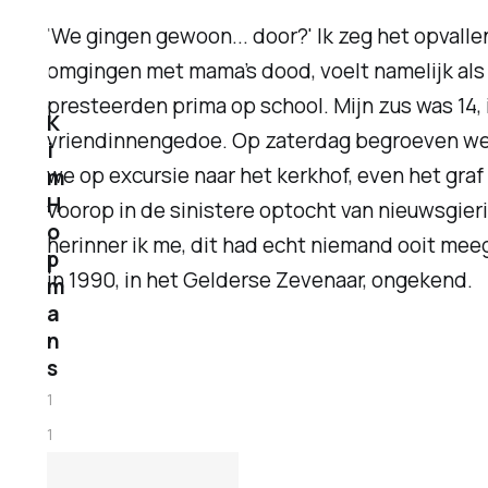
'We gingen gewoon... door?' Ik zeg het opvall
omgingen met mama’s dood, voelt namelijk als
presteerden prima op school. Mijn zus was 14, i
K
vriendinnengedoe. Op zaterdag begroeven we 
i
we op excursie naar het kerkhof, even het graf
m
H
voorop in de sinistere optocht van nieuwsgier
o
herinner ik me, dit had echt niemand ooit mee
p
in 1990, in het Gelderse Zevenaar, ongekend.
m
a
n
s
1
1
j