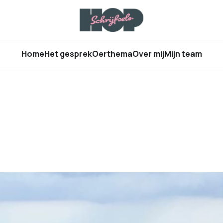
Home
Het gesprek
Oerthema
Over mij
Mijn team