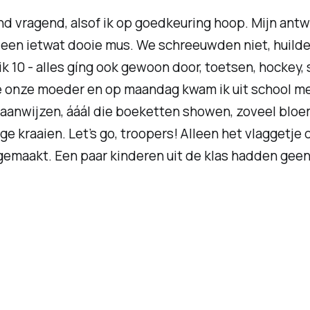
end vragend, alsof ik op goedkeuring hoop. Mijn an
 een ietwat dooie mus. We schreeuwden niet, huilde
k 10 - alles gíng ook gewoon door, toetsen, hockey, 
onze moeder en op maandag kwam ik uit school met
 aanwijzen, ááál die boeketten showen, zoveel bloeme
ige kraaien.
Let’s go, troopers!
Alleen het vlaggetje 
gemaakt. Een paar kinderen uit de klas hadden geen