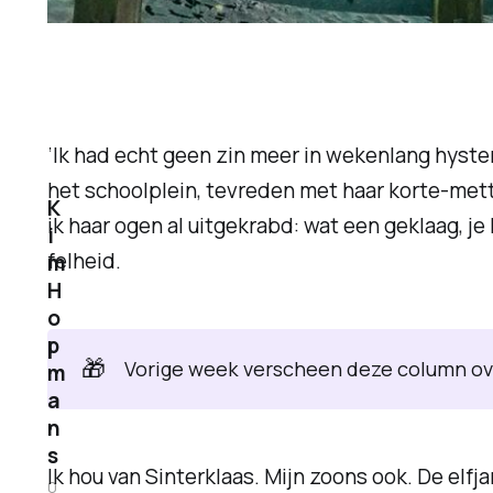
‘Ik had echt geen zin meer in wekenlang hyster
het schoolplein, tevreden met haar korte-met
K
ik haar ogen al uitgekrabd: wat een geklaag, je 
i
felheid.
m
H
o
p
🎁
Vorige week verscheen deze column over 
m
a
n
s
Ik hou van Sinterklaas. Mijn zoons ook. De elfjar
0