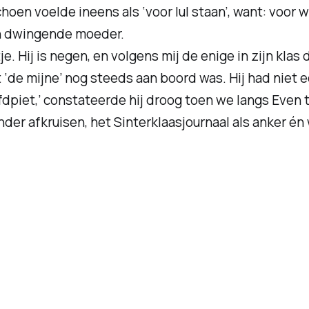
oen voelde ineens als ‘voor lul staan’, want: voor wi
een dwingende moeder.
je. Hij is negen, en volgens mij de enige in zijn klas d
t ‘de mijne’ nog steeds aan boord was. Hij had niet 
fdpiet,’ constateerde hij droog toen we langs
Even t
nder afkruisen,
het Sinterklaasjournaal
als anker én 