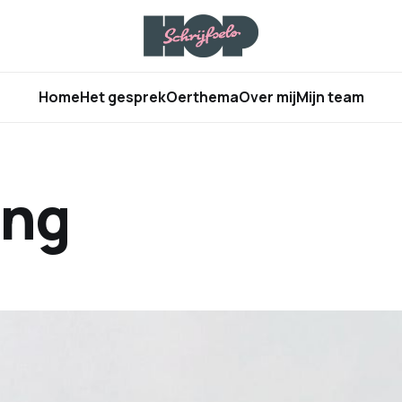
Home
Het gesprek
Oerthema
Over mij
Mijn team
ing