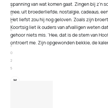
spanning van wat komen gaat. Zingen bij z’n sch
3
mee, uit broederliefde, nostalgie, cadeaus, 
d
Het liefst zou hij nog geloven. Zoals zijn broert
e
Koortsig liet ik ouders van afvalligen weten da
c
gehoor niets mis. ‘Hee, dat is de stem van Hoo
.
ontroert me. Zijn opgewonden bekkie, de kale
2
0
2
5
M
e
z
z
a